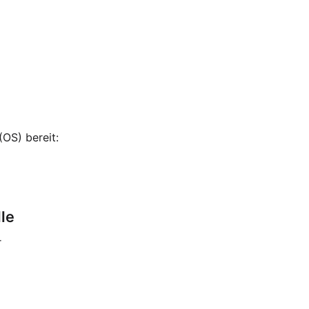
(OS) bereit:
le
r